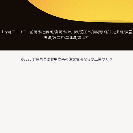
主な施工エリア：前橋市/吉岡町/高崎市/渋川市/沼田市/長野原町/中之条町/東吾
妻町/嬬恋村/草津町/高山村
©2026
群馬県吾妻郡中之条の注文住宅なら夢工房ワリタ