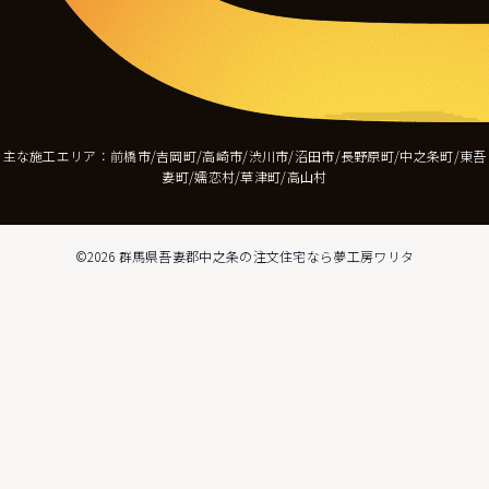
主な施工エリア：前橋市/吉岡町/高崎市/渋川市/沼田市/長野原町/中之条町/東吾
妻町/嬬恋村/草津町/高山村
©2026
群馬県吾妻郡中之条の注文住宅なら夢工房ワリタ