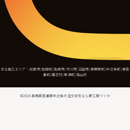
主な施工エリア：前橋市/吉岡町/高崎市/渋川市/沼田市/長野原町/中之条町/東吾
妻町/嬬恋村/草津町/高山村
©2026
群馬県吾妻郡中之条の注文住宅なら夢工房ワリタ