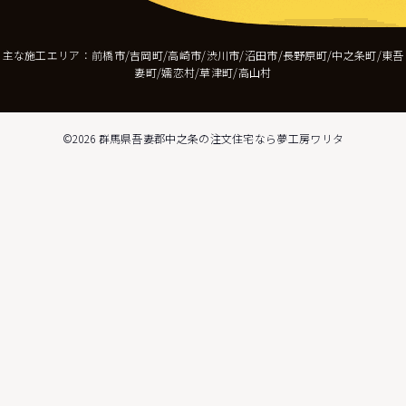
主な施工エリア：前橋市/吉岡町/高崎市/渋川市/沼田市/長野原町/中之条町/東吾
妻町/嬬恋村/草津町/高山村
©2026
群馬県吾妻郡中之条の注文住宅なら夢工房ワリタ